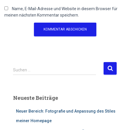
Name, E-Mail-Adresse und Website in diesem Browser für
meinen nächsten Kommentar speichern.
S
Suchen …
u
c
h
e
Neueste Beiträge
n
n
Neuer Bereich: Fotografie und Anpassung des Stiles
a
c
meiner Homepage
h