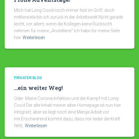
Mich hat Long Covid noch immer fest im Griff, doch
mittlerweile bin ich zurück in der Arbeitswelt.Nicht gerade
leicht, vor allem, wenn die Kollegen keine Rücksicht
nehmen für meine „Anstellerei“.Ich habe für meine Seite
hier
Weiterlesen
PRIVATER BLOG
…ein weiter Weg!
Oder: Meine Corona-Infektion und der Kampf mit Long-
Covid Der alte Inhalt meiner alten Homepage ist nun hier
intrigriert, aber es liegt noch eine Menge Arbeit vor
mir.Erschwerend kommt dazu, dass mir leider die Kraft
fehlt,
Weiterlesen